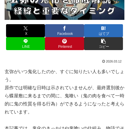
X
Facebook
はてブ
LINE
Pinterest
コピー
2026.03.12
玄弥がいつ鬼化したのか、すぐに知りたい人も多いでしょ
う。
原作では明確な日時は示されていませんが、最終選別後か
ら蝶屋敷に来るまでの間に、鬼喰い（鬼の肉を食べて一時
的に鬼の性質を得る行為）ができるようになったと考えら
れています。
本記事では、鬼化のきっかけや鬼喰いの仕組み、物語でそ