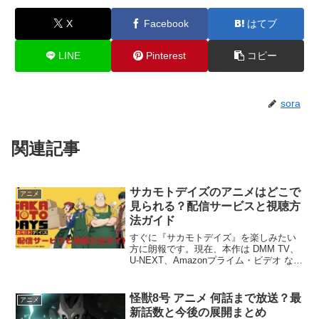
X
Facebook
はてブ
LINE
Pinterest
コピー
sora
関連記事
サカモトデイズのアニメはどこで
アニメ
見られる？配信サービスと視聴方
法ガイド
すぐに『サカモトデイズ』を楽しみたい
方に朗報です。現在、本作は DMM TV、
U-NEXT、Amazonプライム・ビデオ など
の主要な動画配信サービスで配信されて
おり、思い立ったその瞬間から視聴を始
められます。本記事では、全話見放題で
怪獣8号 アニメ 何話まで放送？最
アニメ
楽しめ...
新話数と今後の展開まとめ