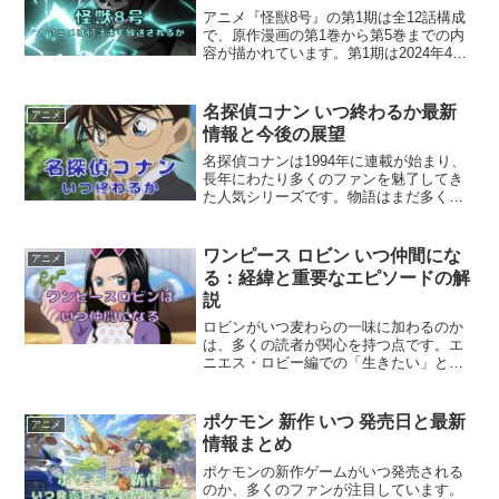
アニメ『怪獣8号』の第1期は全12話構成
で、原作漫画の第1巻から第5巻までの内
容が描かれています。第1期は2024年4月
から6月まで放送され、物語の世界観やキ
ャラクター設定など、シリーズの基盤が
しっかりと築かれました。続く第2期は、
名探偵コナン いつ終わるか最新
アニメ
2025...
情報と今後の展望
名探偵コナンは1994年に連載が始まり、
長年にわたり多くのファンを魅了してき
た人気シリーズです。物語はまだ多くの
謎を残しており、完結時期についての具
体的な発表はされていません。現在の予
想では、名探偵コナンの最終回は2027年
ワンピース ロビン いつ仲間にな
アニメ
ごろとされていま...
る：経緯と重要なエピソードの解
説
ロビンがいつ麦わらの一味に加わるのか
は、多くの読者が関心を持つ点です。エ
ニエス・ロビー編での「生きたい」との
叫びと救出劇を経て、ロビンは事実上仲
間として正式に合流します。彼女が仲間
になる決定的な場面はこの編で描かれ、
ポケモン 新作 いつ 発売日と最新
アニメ
心の変化と加入の転機とな...
情報まとめ
ポケモンの新作ゲームがいつ発売される
のか、多くのファンが注目しています。