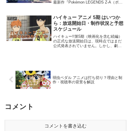
最新作『Pokémon LEGENDS Z-A（ポケ
モンレジェンズ ゼットエー）』は、2025
年10月16日に発売されました。Nintendo
SwitchおよびNin...
ハイキュー アニメ 5期 はいつか
アニメ
ら：放送開始日・制作状況と予想
スケジュール
ハイキュー!!第5期（映画化を含む続編）
の正式な放送開始日は、現時点ではまだ
公式発表されていません。しかし、劇場
版や続編の制作が進んでいることが明ら
かになっており、2026年ごろの公開・放
送が有力視されています。公式発表が出
次第、放送開始日...
弱虫ペダル アニメは打ち切り？理由と制
作・視聴率の背景を解説
コメント
コメントを書き込む