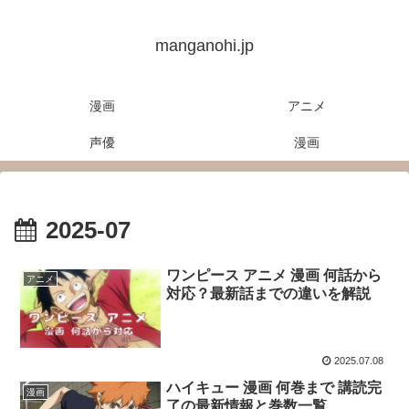
manganohi.jp
漫画
アニメ
声優
漫画
2025-07
ワンピース アニメ 漫画 何話から
アニメ
対応？最新話までの違いを解説
2025.07.08
ハイキュー 漫画 何巻まで 講読完
漫画
了の最新情報と巻数一覧