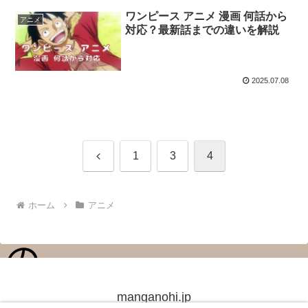
ワンピース アニメ 漫画 何話から
アニメ
対応？最新話までの違いを解説
2025.07.08
前
1
3
4
へ
ホーム
アニメ
manganohi.jp