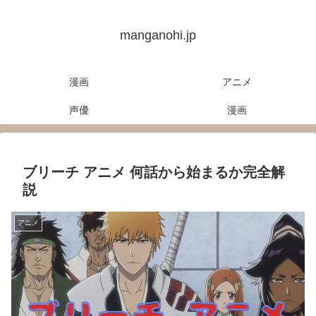
manganohi.jp
漫画
アニメ
声優
漫画
ブリーチ アニメ 何話から始まるか完全解
説
アニメ