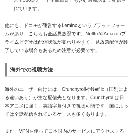
ズ全366話と「千年血戦篇」も含む最新話まで配信さ
れています。
他にも、ドコモが運営するLeminoというプラットフォー
ムがあり、こちらも全話見放題です。NetflixやAmazonプ
ライムビデオは配信状況が変わりやすく、見放題配信が終
了している場合もあるため注意が必要です。
海外での視聴方法
海外のユーザー向けには、CrunchyrollやNetflix（国別によ
る違いあり）が主な配信先となります。Crunchyrollは日
本アニメに強く、英語字幕付きで視聴可能です。国によっ
ては全話配信されているケースも多くあります。
また、VPNを使って日本国内のサービスにアクセスする