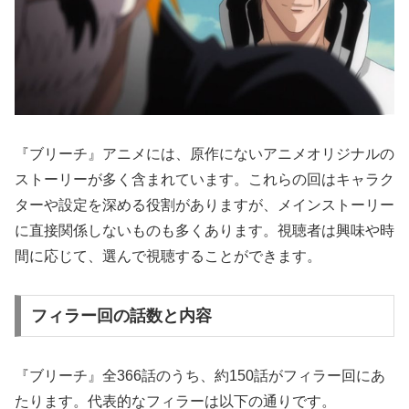
『ブリーチ』アニメには、原作にないアニメオリジナルの
ストーリーが多く含まれています。これらの回はキャラク
ターや設定を深める役割がありますが、メインストーリー
に直接関係しないものも多くあります。視聴者は興味や時
間に応じて、選んで視聴することができます。
フィラー回の話数と内容
『ブリーチ』全366話のうち、約150話がフィラー回にあ
たります。代表的なフィラーは以下の通りです。