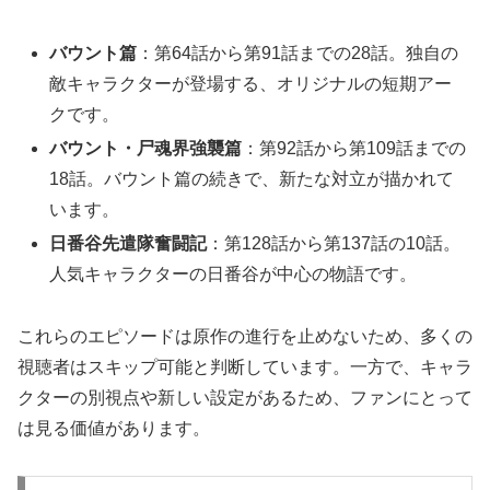
バウント篇
：第64話から第91話までの28話。独自の
敵キャラクターが登場する、オリジナルの短期アー
クです。
バウント・尸魂界強襲篇
：第92話から第109話までの
18話。バウント篇の続きで、新たな対立が描かれて
います。
日番谷先遣隊奮闘記
：第128話から第137話の10話。
人気キャラクターの日番谷が中心の物語です。
これらのエピソードは原作の進行を止めないため、多くの
視聴者はスキップ可能と判断しています。一方で、キャラ
クターの別視点や新しい設定があるため、ファンにとって
は見る価値があります。