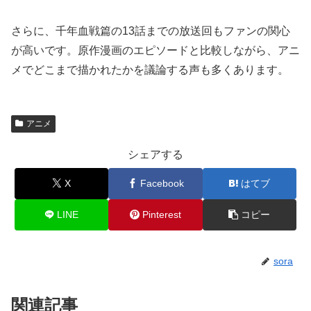
さらに、千年血戦篇の13話までの放送回もファンの関心
が高いです。原作漫画のエピソードと比較しながら、アニ
メでどこまで描かれたかを議論する声も多くあります。
アニメ
シェアする
X
Facebook
はてブ
LINE
Pinterest
コピー
sora
関連記事