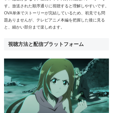
す。放送された順序通りに視聴すると理解しやすいです。
OVA単体でストーリーが完結しているため、初見でも問
題ありませんが、テレビアニメ本編を把握した後に見る
と、細かい部分まで楽しめます。
視聴方法と配信プラットフォーム