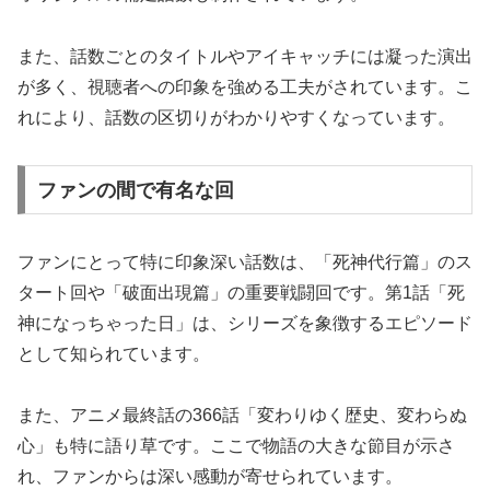
また、話数ごとのタイトルやアイキャッチには凝った演出
が多く、視聴者への印象を強める工夫がされています。こ
れにより、話数の区切りがわかりやすくなっています。
ファンの間で有名な回
ファンにとって特に印象深い話数は、「死神代行篇」のス
タート回や「破面出現篇」の重要戦闘回です。第1話「死
神になっちゃった日」は、シリーズを象徴するエピソード
として知られています。
また、アニメ最終話の366話「変わりゆく歴史、変わらぬ
心」も特に語り草です。ここで物語の大きな節目が示さ
れ、ファンからは深い感動が寄せられています。