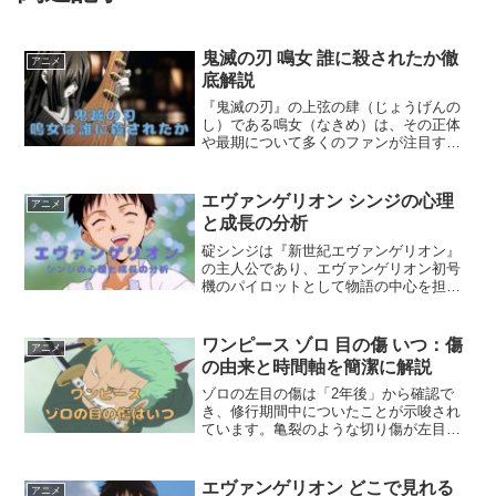
鬼滅の刃 鳴女 誰に殺されたか徹
アニメ
底解説
『鬼滅の刃』の上弦の肆（じょうげんの
し）である鳴女（なきめ）は、その正体
や最期について多くのファンが注目する
キャラクターです。彼女は無限城という
異空間を操る重要な血鬼術を持ち、戦況
を大きく左右する存在として描かれてい
エヴァンゲリオン シンジの心理
アニメ
ます。鳴女を殺したのは鬼...
と成長の分析
碇シンジは『新世紀エヴァンゲリオン』
の主人公であり、エヴァンゲリオン初号
機のパイロットとして物語の中心を担う
14歳の少年です。複雑な家庭環境や内面
的な葛藤を抱えながらも、運命的にネル
フに呼び出されます。彼の成長と選択は
ワンピース ゾロ 目の傷 いつ：傷
アニメ
物語の核となっており、...
の由来と時間軸を簡潔に解説
ゾロの左目の傷は「2年後」から確認で
き、修行期間中についたことが示唆され
ています。亀裂のような切り傷が左目の
上にあり、作中でその詳しい経緯は明か
されていないため、いつ・どのような理
由で付いたのかは公式には未公開です。
エヴァンゲリオン どこで見れる
アニメ