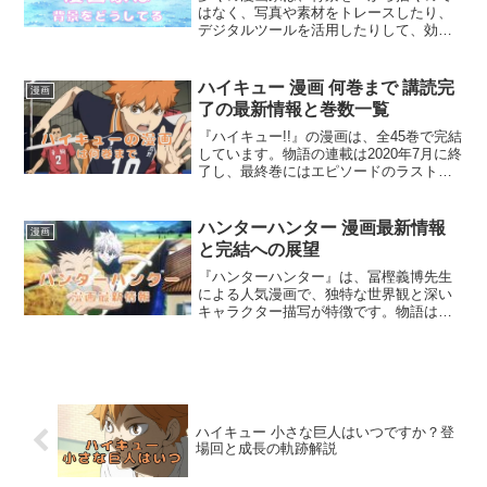
はなく、写真や素材をトレースしたり、
デジタルツールを活用したりして、効率
よく背景を制作しています。プロの現場
では、「クリスタ」などのソフトに搭載
された写真加工機能や素材集がフル活用
ハイキュー 漫画 何巻まで 講読完
漫画
されており、自然でリアル...
了の最新情報と巻数一覧
『ハイキュー!!』の漫画は、全45巻で完結
しています。物語の連載は2020年7月に終
了し、最終巻にはエピソードのラストま
でがしっかり収録されています。アニメ
は第4期まで放送されており、それ以降の
ストーリーは劇場版で描かれています。
ハンターハンター 漫画最新情報
漫画
ただし、原...
と完結への展望
『ハンターハンター』は、冨樫義博先生
による人気漫画で、独特な世界観と深い
キャラクター描写が特徴です。物語は、
ハンター試験に挑む少年ゴンとその仲間
たちの冒険を中心に展開し、多くのファ
ンを魅了しています。この作品は、複雑
なストーリーと緻密な設定...
ハイキュー 小さな巨人はいつですか？登
場回と成長の軌跡解説