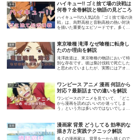
ハイキュー!! ゴミ捨て場の決戦は
漫画
何巻？全巻解説と物語の見どころ
ハイキュー!!の人気試合「ゴミ捨て場の決
戦」は、烏野高校と音駒高校の熱い対決
を描いた重要なエピソードです。多くの
ファンがこの試合だけを読みたいと考え
ますが、「ゴミ捨て場の決戦」は漫画の
33巻から37巻までに収録されています。
東京喰種 滝澤 なぜ喰種に転身し
漫画
この範囲を押さえ...
たのか理由を解説
滝澤政道は、東京喰種の物語において特
別な存在です。彼は梟討伐戦で死亡した
と思われていましたが、実際にはアオギ
リの樹に回収され、店長の赫子を移植さ
れて喰種に変えられました。多くの失敗
例の中で唯一成功した実験体であり、
ワンピース アニメ 漫画 何話から
アニメ
「オウル」として強力な喰種...
対応？最新話までの違いを解説
ワンピースのアニメを見ていて、「どこ
から漫画を読めばいいのか迷ってしま
う」という方は多いのではないでしょう
か。現在、アニメは原作漫画の第100巻の
終わり（1015話）まで放送されており、
その続きは第101巻の1016話から始まり
漫画家 背景 どうしてる 効率的な
漫画
ます。このこ...
描き方と実践テクニック解説
多くの漫画家は、背景を一から描くので