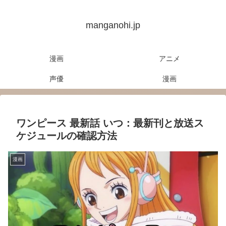
manganohi.jp
漫画
アニメ
声優
漫画
ワンピース 最新話 いつ：最新刊と放送ス
ケジュールの確認方法
漫画